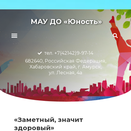
МАУ ДО «Юность»
тел. +7(42142)9-97-14
682640, Российская Федерация,
Хабаровский край, г. Амурск,
ул. Лесная, 4а
«Заметный, значит
здоровый»