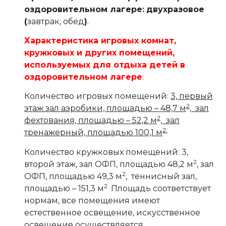
оздоровительном лагере:
двухразовое
(
завтрак, обед
)
.
Характеристика игровых комнат,
кружковых и других помещений,
используемых для отдыха детей в
оздоровительном лагере
:
Количество игровых помещений:
3, первый
2
этаж зал аэробики, площадью – 48,7 м
, зал
2
фехтования, площадью – 52,2 м
, зал
2.
тренажерный, площадью 100,1 м
Количество кружковых помещений: 3,
2
второй этаж, зал ОФП, площадью 48,2 м
, зал
2
ОФП, площадью 49,3 м
, теннисный зал,
2.
площадью – 151,3 м
Площадь соответствует
нормам, все помещения имеют
естественное освещение, искусственное
освещение осуществляется