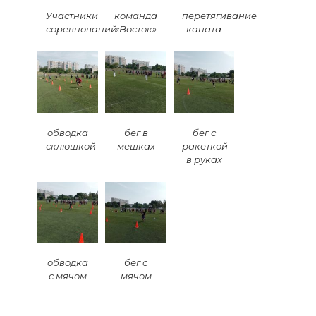
Участники
команда
перетягивание
соревнований
«Восток»
каната
обводка
бег в
бег с
склюшкой
мешках
ракеткой
в руках
обводка
бег с
с мячом
мячом