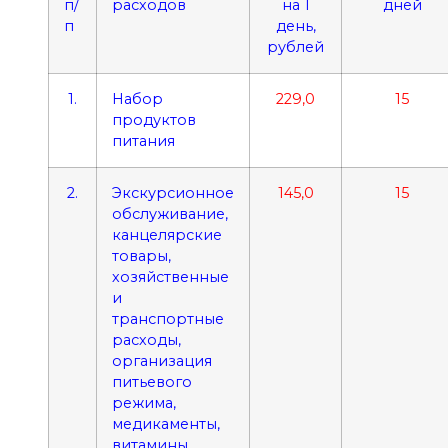
п/
расходов
на 1
дней
п
день,
рублей
1.
Набор
229,0
15
продуктов
питания
2.
Экскурсионное
145,0
15
обслуживание,
канцелярские
товары,
хозяйственные
и
транспортные
расходы,
организация
питьевого
режима,
медикаменты,
витамины