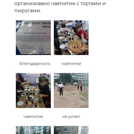
организовано чаепитие с тортами и
пирогами.
благодарность
чаепитие
чаепитие
не успел