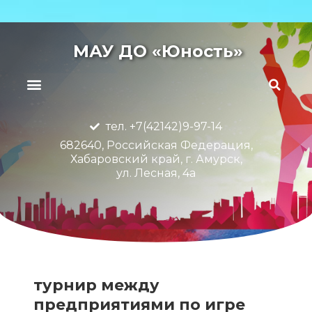
МАУ ДО «Юность»
тел. +7(42142)9-97-14
682640, Российская Федерация,
Хабаровский край, г. Амурск,
ул. Лесная, 4а
турнир между
предприятиями по игре