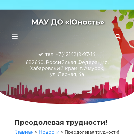
МАУ ДО «Юность»
тел. +7(42142)9-97-14
682640, Российская Федерация,
Хабаровский край, г. Амурск,
ул. Лесная, 4а
Преодолевая трудности!
Главная
Новости
>
>
Преодолевая трудности!