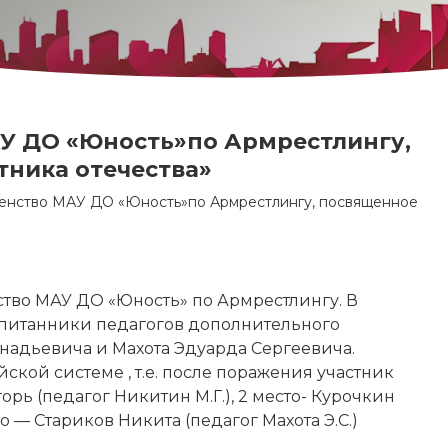
У ДО «Юность»по Армрестлингу,
ника отечества»
енство МАУ ДО «Юность»по Армрестлингу, посвященное
ство МАУ ДО «Юность» по Армрестлингу. В
спитанники педагогов дополнительного
адьевича и Махота Эдуарда Сергеевича.
кой системе , т.е. после поражения участник
горь (педагог Никитин М.Г.), 2 место- Курочкин
то — Стариков Никита (педагог Махота Э.С.)