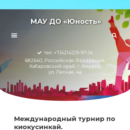
МАУ ДО «Юность»
тел. +7(42142)9-97-14
682640, Российская Федерация,
Хабаровский край, г. Амурск,
ул. Лесная, 4а
Международный турнир по
киокусинкай.