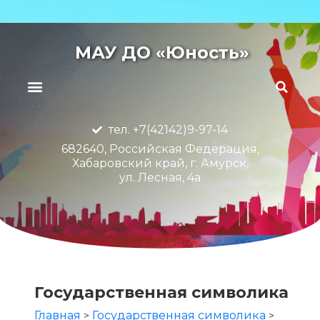
МАУ ДО «Юность»
тел. +7(42142)9-97-14
682640, Российская Федерация,
Хабаровский край, г. Амурск,
ул. Лесная, 4а
Государственная символика
Главная
Государственная символика
>
>