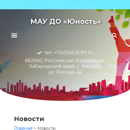
МАУ ДО «Юность»
тел. +7(42142)9-97-14
682640, Российская Федерация,
Хабаровский край, г. Амурск,
ул. Лесная, 4а
Новости
Главная
>
Новости