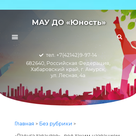
МАУ ДО «Юность»
тел. +7(42142)9-97-14
682640, Российская Федерация,
Хабаровский край, г. Амурск,
ул. Лесная, 4а
Главная
Без рубрики
>
>
«Радуга талантов»- под таким названием