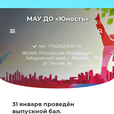
МАУ ДО «Юность»
тел. +7(42142)9-97-14
682640, Российская Федерация,
Хабаровский край, г. Амурск,
ул. Лесная, 4а
31 января проведён
выпускной бал.