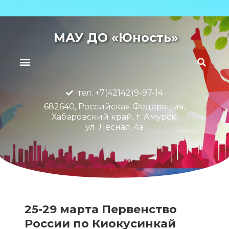
МАУ ДО «Юность»
тел. +7(42142)9-97-14
682640, Российская Федерация,
Хабаровский край, г. Амурск,
ул. Лесная, 4а
25-29 марта Первенство
России по Киокусинкай