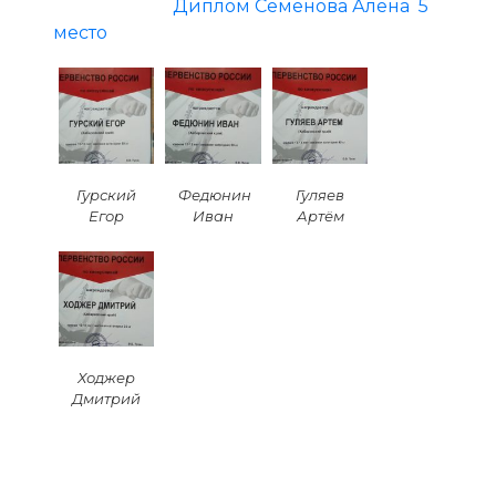
Диплом Семёнова Алёна 5
место
Гурский
Федюнин
Гуляев
Егор
Иван
Артём
Ходжер
Дмитрий