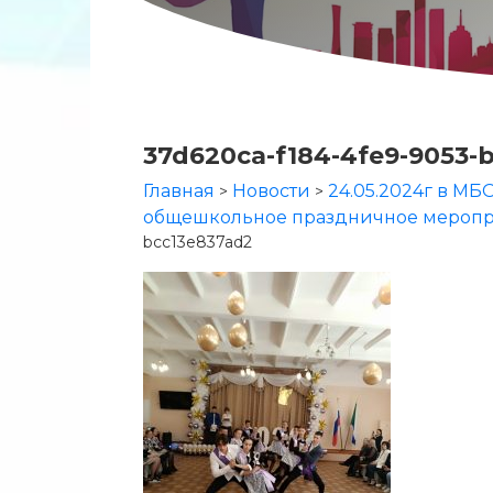
37d620ca-f184-4fe9-9053-
Главная
Новости
24.05.2024г в М
>
>
общешкольное праздничное меропр
bcc13e837ad2