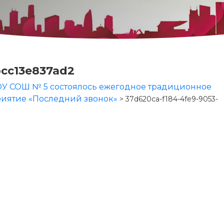
bcc13e837ad2
БОУ СОШ № 5 состоялось ежегодное традиционное
иятие «Последний звонок»
>
37d620ca-f184-4fe9-9053-