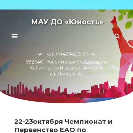
МАУ ДО «Юность»
тел. +7(42142)9-97-14
682640, Российская Федерация,
Хабаровский край, г. Амурск,
ул. Лесная, 4а
22-23октября Чемпионат и
Первенство ЕАО по