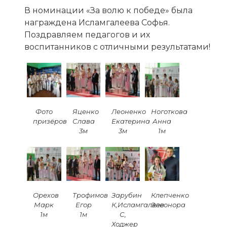
В номинации «За волю к победе» была
награждена Исламгалеева Софья.
Поздравляем педагогов и их
воспитанников с отличными результатами!
Фото
Яценко
Леоненко
Ноготкова
призёров
Слава
Екатерина
Анна
3м
3м
1м
Орехов
Трофимов
Зарубин
Клепченко
Марк
Егор
К,Исламгалеев
Элеонора
1м
1м
С,
Ходжер