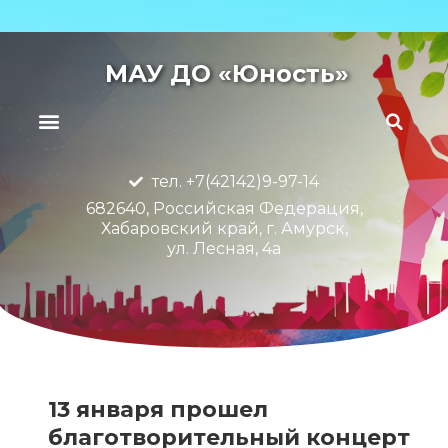
МАУ ДО «Юность»
тел. +7(42142)9-97-14
682640, Российская Федерация,
Хабаровский край, г. Амурск,
ул. Лесная, 4а
13 января прошел
благотворительный концерт