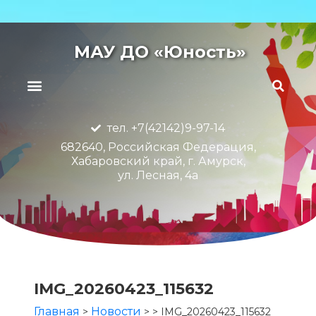
МАУ ДО «Юность»
тел. +7(42142)9-97-14
682640, Российская Федерация,
Хабаровский край, г. Амурск,
ул. Лесная, 4а
IMG_20260423_115632
Главная
Новости
>
>
>
IMG_20260423_115632