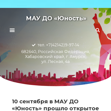
МАУ ДО «Юность»
тел. +7(42142)9-97-14
682640, Российская Федерация,
Хабаровский край, г. Амурск,
ул. Лесная, 4а
10 сентября в МАУ ДО
«Юность» прошло открытое