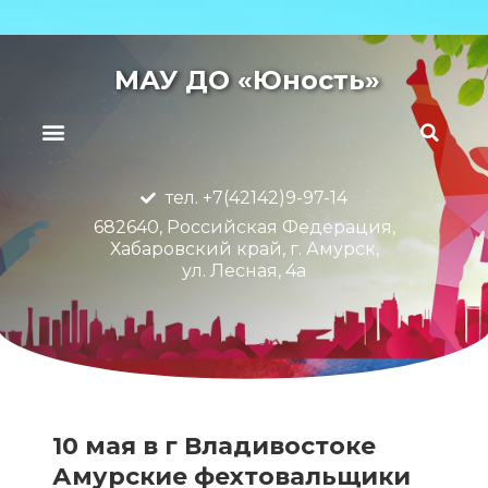
МАУ ДО «Юность»
тел. +7(42142)9-97-14
682640, Российская Федерация,
Хабаровский край, г. Амурск,
ул. Лесная, 4а
10 мая в г Владивостоке
Амурские фехтовальщики