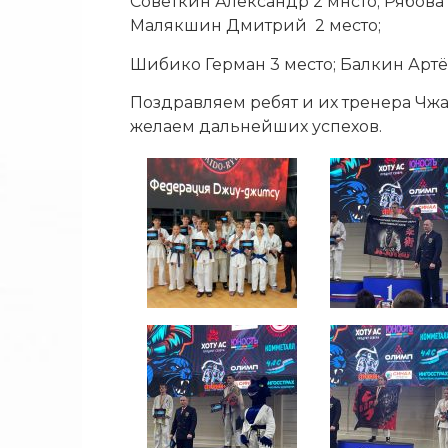
Советкин Александр 2 мнсто; Рябова
Малякшин Дмитрий 2 место;
Шибико Герман 3 место; Балкин Артё
Поздравляем ребят и их тренера Чж
желаем дальнейших успехов.