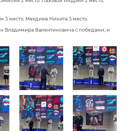
 Эмилия 2 место; Лазовой Андрей 2 место;
м 3 место; Мехдиев Никита 3 место.
ан Владимира Валентиновича с победами, и