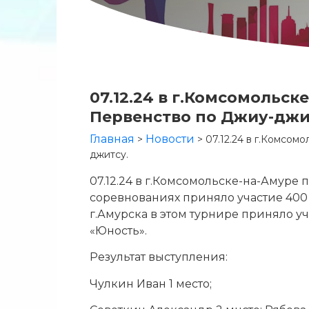
07.12.24 в г.Комсомольс
Первенство по Джиу-джи
Главная
Новости
>
>
07.12.24 в г.Комсо
джитсу.
07.12.24 в г.Комсомольске-на-Амуре
соревнованиях приняло участие 400 
г.Амурска в этом турнире приняло 
«Юность».
Результат выступления:
Чулкин Иван 1 место;