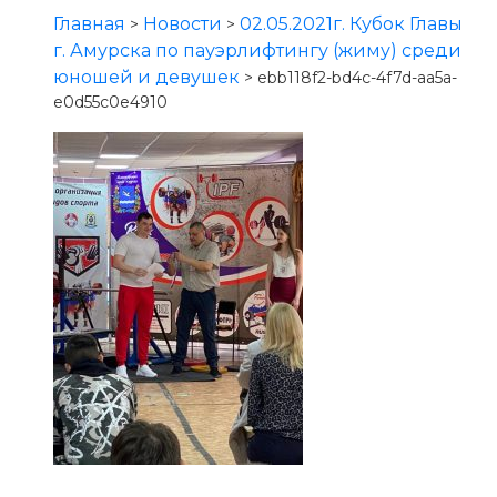
Главная
Новости
02.05.2021г. Кубок Главы
>
>
г. Амурска по пауэрлифтингу (жиму) среди
юношей и девушек
>
ebb118f2-bd4c-4f7d-aa5a-
e0d55c0e4910