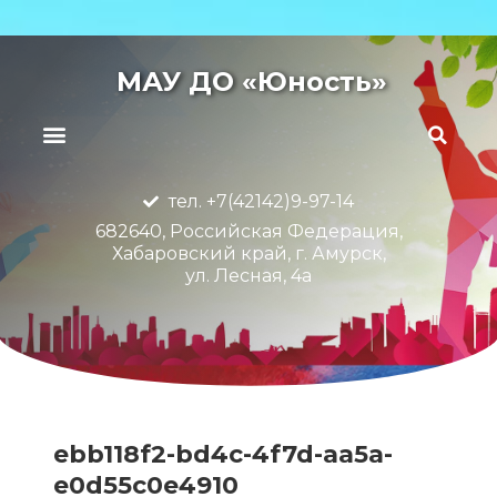
МАУ ДО «Юность»
тел. +7(42142)9-97-14
682640, Российская Федерация,
Хабаровский край, г. Амурск,
ул. Лесная, 4а
ebb118f2-bd4c-4f7d-aa5a-
e0d55c0e4910